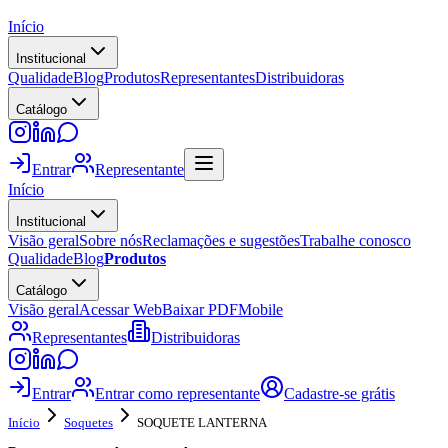
Início
Institucional
Qualidade
Blog
Produtos
Representantes
Distribuidoras
Catálogo
Entrar
Representante
Início
Institucional
Visão geral
Sobre nós
Reclamações e sugestões
Trabalhe conosco
Qualidade
Blog
Produtos
Catálogo
Visão geral
Acessar Web
Baixar PDF
Mobile
Representantes
Distribuidoras
Entrar
Entrar como representante
Cadastre-se grátis
Início
Soquetes
SOQUETE LANTERNA