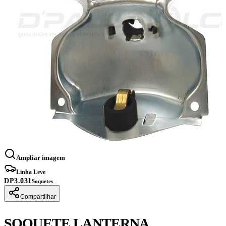
Ampliar imagem
Linha Leve
DP3.031
Soquetes
Compartilhar
SOQUETE LANTERNA