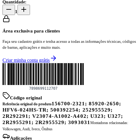
Quantidade:
1
Área exclusiva para clientes
Faça seu cadastro grátis e tenha acesso a todas as informações técnicas, códigos
de barras, aplicações e muito mais.
Criar minha conta grátis
Código original
156700-2321; 85920-2650;
Referência original do produto
HFV6-024HS-TR; 500392254; 252955529;
2R292291; V23074-A1002-A402; U323; U327;
2R2955291; 2R2955529; 3093031
Montadoras relacionadas:
Volkswagen, Audi, Iveco, Ônibus
Aplicações