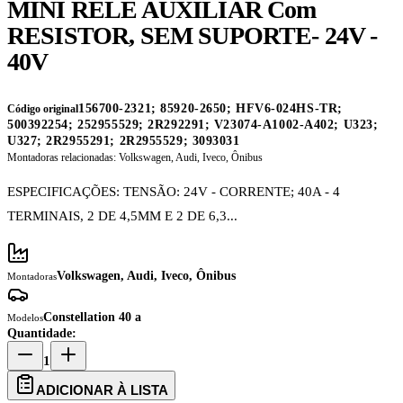
MINI RELÉ AUXILIAR Com
RESISTOR, SEM SUPORTE- 24V -
40V
156700-2321; 85920-2650; HFV6-024HS-TR;
Código original
500392254; 252955529; 2R292291; V23074-A1002-A402; U323;
U327; 2R2955291; 2R2955529; 3093031
Montadoras relacionadas:
Volkswagen, Audi, Iveco, Ônibus
ESPECIFICAÇÕES: TENSÃO: 24V - CORRENTE; 40A - 4
TERMINAIS, 2 DE 4,5MM E 2 DE 6,3...
Volkswagen, Audi, Iveco, Ônibus
Montadoras
Constellation 40 a
Modelos
Quantidade:
1
ADICIONAR À LISTA