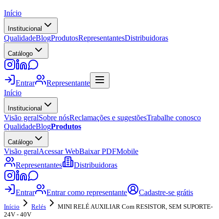
Início
Institucional
Qualidade
Blog
Produtos
Representantes
Distribuidoras
Catálogo
Entrar
Representante
Início
Institucional
Visão geral
Sobre nós
Reclamações e sugestões
Trabalhe conosco
Qualidade
Blog
Produtos
Catálogo
Visão geral
Acessar Web
Baixar PDF
Mobile
Representantes
Distribuidoras
Entrar
Entrar como representante
Cadastre-se grátis
Início
Relés
MINI RELÉ AUXILIAR Com RESISTOR, SEM SUPORTE-
24V - 40V