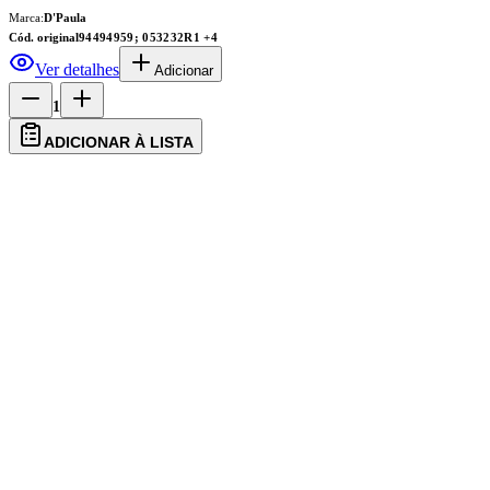
Marca:
D'Paula
Cód. original
94494959; 053232R1
+4
Ver detalhes
Adicionar
1
ADICIONAR À LISTA