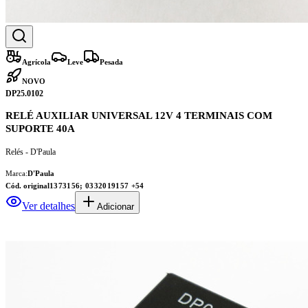
Agrícola
Leve
Pesada
NOVO
DP25.0102
RELÉ AUXILIAR UNIVERSAL 12V 4 TERMINAIS COM
SUPORTE 40A
Relés - D'Paula
Marca:
D'Paula
Cód. original
1373156; 0332019157
+54
Ver detalhes
Adicionar