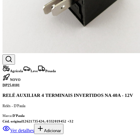
Agrícola
Leve
Pesada
NOVO
DP25.0101
RELÉ AUXILIAR 4 TERMINAIS INVERTIDOS NA 40A - 12V
Relés - D'Paula
Marca:
D'Paula
Cód. original
12621735424; 0332019452
+32
Ver detalhes
Adicionar