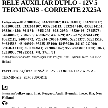
RELÉ AUXILIAR DUPLO - 12V 5
TERMINAIS - CORRENTE 2X25A
0332000165; 0332003002; 0332003011; 0332003017;
Código original
0332003023; 0332014107; 0332014113; 0332014140; 0332014151;
0332014159; 661181; 46451295; 60812059; 46520416; 7615576;
340480827; 7686773; 4320625; 4320629; 82357825; 82461739;
83652111; 94004072; V23234-C0001-X006; 52251377; 52251519;
94634568; 48400900; 95225-3B100; 48495030; 39160-2G000;
39160-3X100; 3611893M1; 7920048162; 9553798380; U070; U074;
1235893; 701915511; V8; 97/.../01
Montadoras relacionadas:
Volkswagen, Fiat, Peugeot, Audi, Hyundai, Iveco, Kia, New
Holland
ESPECIFICAÇÕES: TENSÃO: 12V - CORRENTE: 2 X 25 A -
TERMINAIS, SEM SUPORTE
Volkswagen, Fiat, Peugeot, Audi, Hyundai, Iveco, Kia, New
Montadoras
Holland