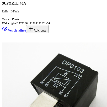
SUPORTE 40A
Relés - D'Paula
Marca:
D'Paula
Cód. original
1373156; 0332019157
+54
Ver detalhes
Adicionar