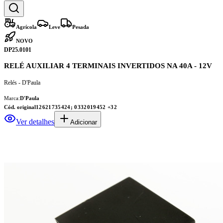
Agrícola
Leve
Pesada
NOVO
DP25.0101
RELÉ AUXILIAR 4 TERMINAIS INVERTIDOS NA 40A - 12V
Relés - D'Paula
Marca:
D'Paula
Cód. original
12621735424; 0332019452
+32
Ver detalhes
Adicionar