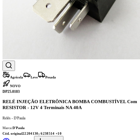
Agrícola
Leve
Pesada
NOVO
DP25.0103
RELÉ INJEÇÃO ELETRÔNICA BOMBA COMBUSTÍVEL Com
RESISTOR - 12V 4 Terminais NA 40A
Relés - D'Paula
Marca:
D'Paula
Cód. original
22204130; 6238514
+10