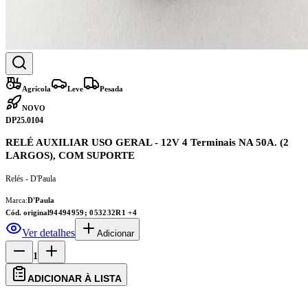
Agrícola
Leve
Pesada
NOVO
DP25.0104
RELÉ AUXILIAR USO GERAL - 12V 4 Terminais NA 50A. (2
LARGOS), COM SUPORTE
Relés - D'Paula
Marca:
D'Paula
Cód. original
94494959; 053232R1
+4
Ver detalhes
Adicionar
1
ADICIONAR À LISTA