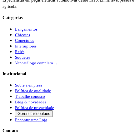
Especialistas em peças elétricas automotivas desde 1990. Linha leve, pesada e
agrícola.
Categorias
Lançamentos
Chicotes
Conectores
Interruptores
Relés
Soquetes
Ver catálogo completo →
Institucional
Sobre a empresa
Política de qualidade
Trabalhe conosco
Blog & novidades
Política de privacidade
Gerenciar cookies
Encontre uma Loja
Contato