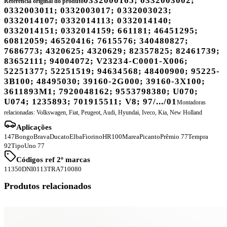
0332000165; 0332003002;
Referência original do produto
0332003011; 0332003017; 0332003023;
0332014107; 0332014113; 0332014140;
0332014151; 0332014159; 661181; 46451295;
60812059; 46520416; 7615576; 340480827;
7686773; 4320625; 4320629; 82357825; 82461739;
83652111; 94004072; V23234-C0001-X006;
52251377; 52251519; 94634568; 48400900; 95225-
3B100; 48495030; 39160-2G000; 39160-3X100;
3611893M1; 7920048162; 9553798380; U070;
U074; 1235893; 701915511; V8; 97/.../01
Montadoras
relacionadas:
Volkswagen, Fiat, Peugeot, Audi, Hyundai, Iveco, Kia, New Holland
Aplicações
147
Bongo
Brava
Ducato
Elba
Fiorino
HR100
Marea
Picanto
Prêmio 77
Tempra
92
Tipo
Uno 77
Códigos ref 2º marcas
11350
DNI0113
TRA710080
Produtos relacionados