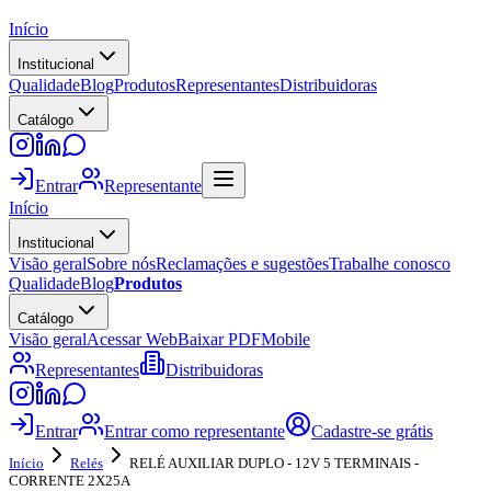
Início
Institucional
Qualidade
Blog
Produtos
Representantes
Distribuidoras
Catálogo
Entrar
Representante
Início
Institucional
Visão geral
Sobre nós
Reclamações e sugestões
Trabalhe conosco
Qualidade
Blog
Produtos
Catálogo
Visão geral
Acessar Web
Baixar PDF
Mobile
Representantes
Distribuidoras
Entrar
Entrar como representante
Cadastre-se grátis
Início
Relés
RELÉ AUXILIAR DUPLO - 12V 5 TERMINAIS -
CORRENTE 2X25A