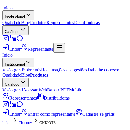
Início
Institucional
Qualidade
Blog
Produtos
Representantes
Distribuidoras
Catálogo
Entrar
Representante
Início
Institucional
Visão geral
Sobre nós
Reclamações e sugestões
Trabalhe conosco
Qualidade
Blog
Produtos
Catálogo
Visão geral
Acessar Web
Baixar PDF
Mobile
Representantes
Distribuidoras
Entrar
Entrar como representante
Cadastre-se grátis
Início
Chicotes
CHICOTE