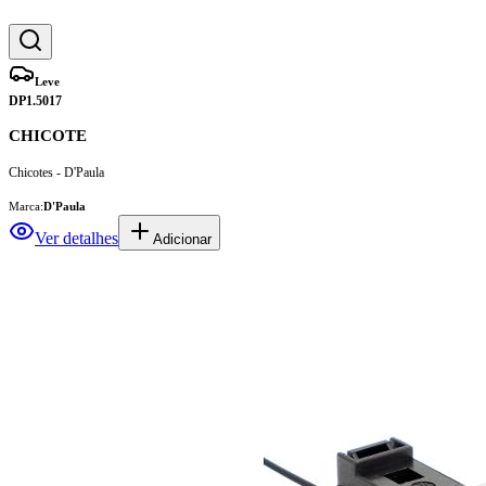
Leve
DP1.5017
CHICOTE
Chicotes - D'Paula
Marca:
D'Paula
Ver detalhes
Adicionar