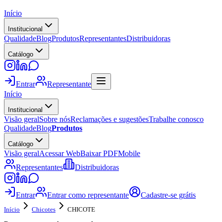
Início
Institucional
Qualidade
Blog
Produtos
Representantes
Distribuidoras
Catálogo
Entrar
Representante
Início
Institucional
Visão geral
Sobre nós
Reclamações e sugestões
Trabalhe conosco
Qualidade
Blog
Produtos
Catálogo
Visão geral
Acessar Web
Baixar PDF
Mobile
Representantes
Distribuidoras
Entrar
Entrar como representante
Cadastre-se grátis
Início
Chicotes
CHICOTE