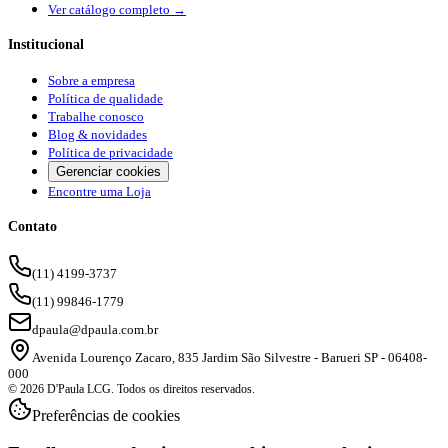
Ver catálogo completo →
Institucional
Sobre a empresa
Política de qualidade
Trabalhe conosco
Blog & novidades
Política de privacidade
Gerenciar cookies
Encontre uma Loja
Contato
(11) 4199-3737
(11) 99846-1779
dpaula@dpaula.com.br
Avenida Lourenço Zacaro, 835 Jardim São Silvestre - Barueri SP - 06408-
000
© 2026 D'Paula LCG. Todos os direitos reservados.
Preferências de cookies