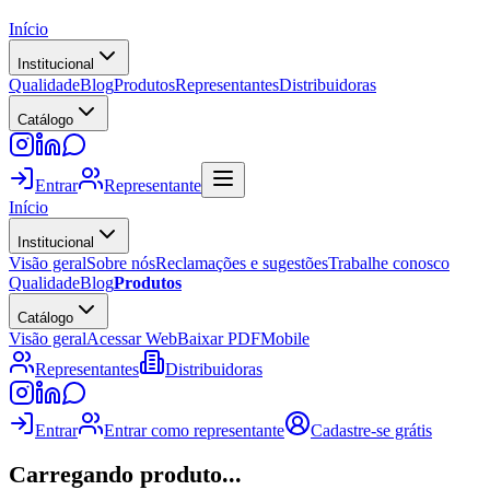
Início
Institucional
Qualidade
Blog
Produtos
Representantes
Distribuidoras
Catálogo
Entrar
Representante
Início
Institucional
Visão geral
Sobre nós
Reclamações e sugestões
Trabalhe conosco
Qualidade
Blog
Produtos
Catálogo
Visão geral
Acessar Web
Baixar PDF
Mobile
Representantes
Distribuidoras
Entrar
Entrar como representante
Cadastre-se grátis
Carregando produto...