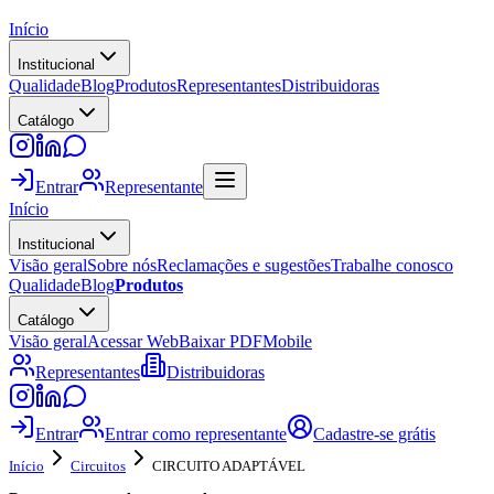
Início
Institucional
Qualidade
Blog
Produtos
Representantes
Distribuidoras
Catálogo
Entrar
Representante
Início
Institucional
Visão geral
Sobre nós
Reclamações e sugestões
Trabalhe conosco
Qualidade
Blog
Produtos
Catálogo
Visão geral
Acessar Web
Baixar PDF
Mobile
Representantes
Distribuidoras
Entrar
Entrar como representante
Cadastre-se grátis
Início
Circuitos
CIRCUITO ADAPTÁVEL