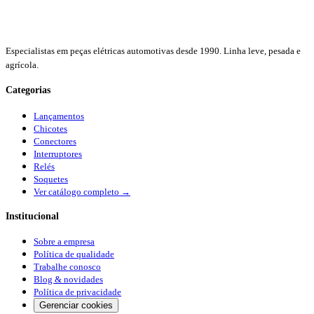
Especialistas em peças elétricas automotivas desde 1990. Linha leve, pesada e
agrícola.
Categorias
Lançamentos
Chicotes
Conectores
Interruptores
Relés
Soquetes
Ver catálogo completo →
Institucional
Sobre a empresa
Política de qualidade
Trabalhe conosco
Blog & novidades
Política de privacidade
Gerenciar cookies