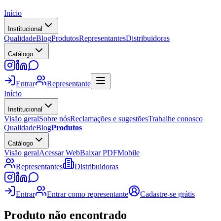
Início
Institucional
Qualidade
Blog
Produtos
Representantes
Distribuidoras
Catálogo
Entrar
Representante
Início
Institucional
Visão geral
Sobre nós
Reclamações e sugestões
Trabalhe conosco
Qualidade
Blog
Produtos
Catálogo
Visão geral
Acessar Web
Baixar PDF
Mobile
Representantes
Distribuidoras
Entrar
Entrar como representante
Cadastre-se grátis
Produto não encontrado