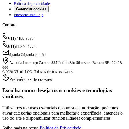
Política de privacidade
Gerenciar cookies
Encontre uma Loja
Contato
(11) 4199-3737
(11) 99846-1779
dpaula@dpaula.com.br
Avenida Lourenço Zacaro, 835 Jardim São Silvestre - Barueri SP - 06408-
000
© 2026 D'Paula LCG. Todos os direitos reservados.
Preferências de cookies
Escolha como deseja usar cookies e tecnologias
similares.
Utilizamos recursos essenciais e, com sua autorização, podemos
ativar categorias opcionais para melhorar a experiência, entender o
uso do site e disponibilizar funcionalidades complementares.
Saiba mais na nossa
Política de Privacidade
.