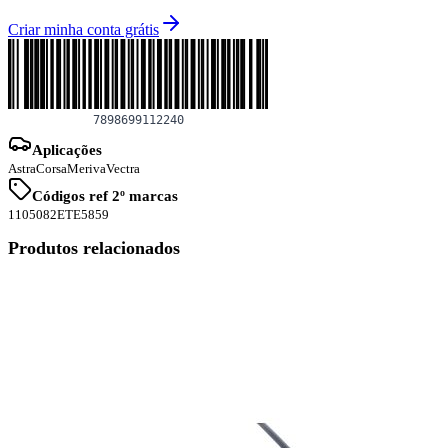
Criar minha conta grátis
Aplicações
Astra
Corsa
Meriva
Vectra
Códigos ref 2º marcas
1105082
ETE5859
Produtos relacionados