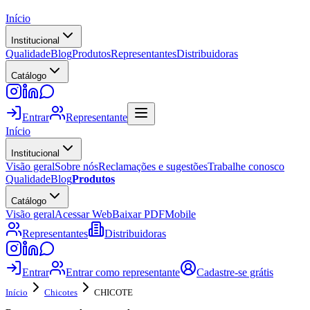
Início
Institucional
Qualidade
Blog
Produtos
Representantes
Distribuidoras
Catálogo
Entrar
Representante
Início
Institucional
Visão geral
Sobre nós
Reclamações e sugestões
Trabalhe conosco
Qualidade
Blog
Produtos
Catálogo
Visão geral
Acessar Web
Baixar PDF
Mobile
Representantes
Distribuidoras
Entrar
Entrar como representante
Cadastre-se grátis
Início
Chicotes
CHICOTE