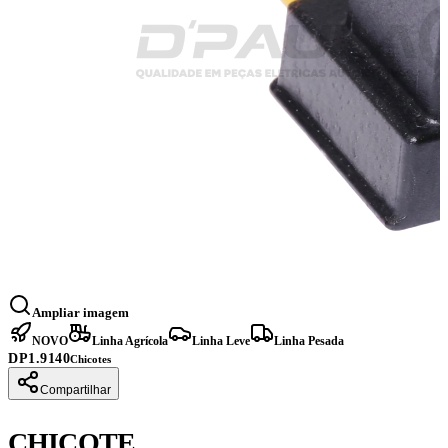
Ampliar imagem
NOVO
Linha Agrícola
Linha Leve
Linha Pesada
DP1.9140
Chicotes
Compartilhar
CHICOTE