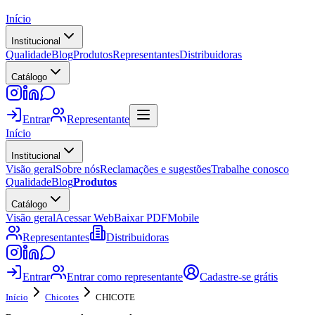
Início
Institucional
Qualidade
Blog
Produtos
Representantes
Distribuidoras
Catálogo
Entrar
Representante
Início
Institucional
Visão geral
Sobre nós
Reclamações e sugestões
Trabalhe conosco
Qualidade
Blog
Produtos
Catálogo
Visão geral
Acessar Web
Baixar PDF
Mobile
Representantes
Distribuidoras
Entrar
Entrar como representante
Cadastre-se grátis
Início
Chicotes
CHICOTE