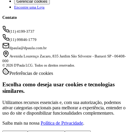
Encontre uma Loja
Contato
(11) 4199-3737
(11) 99846-1779
dpaula@dpaula.com.br
Avenida Lourenço Zacaro, 835 Jardim São Silvestre - Barueri SP - 06408-
000
© 2026 D'Paula LCG. Todos os direitos reservados.
Preferências de cookies
Escolha como deseja usar cookies e tecnologias
similares.
Utilizamos recursos essenciais e, com sua autorização, podemos
ativar categorias opcionais para melhorar a experiência, entender o
uso do site e disponibilizar funcionalidades complementares.
Saiba mais na nossa
Política de Privacidade
.
Aceitar tudo
Apenas essenciais
Personalizar