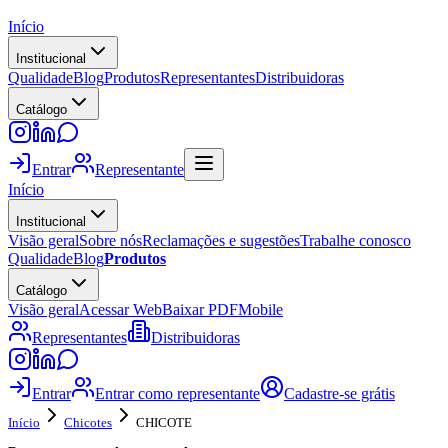
Início
Institucional
Qualidade
Blog
Produtos
Representantes
Distribuidoras
Catálogo
Entrar
Representante
Início
Institucional
Visão geral
Sobre nós
Reclamações e sugestões
Trabalhe conosco
Qualidade
Blog
Produtos
Catálogo
Visão geral
Acessar Web
Baixar PDF
Mobile
Representantes
Distribuidoras
Entrar
Entrar como representante
Cadastre-se grátis
Início
Chicotes
CHICOTE