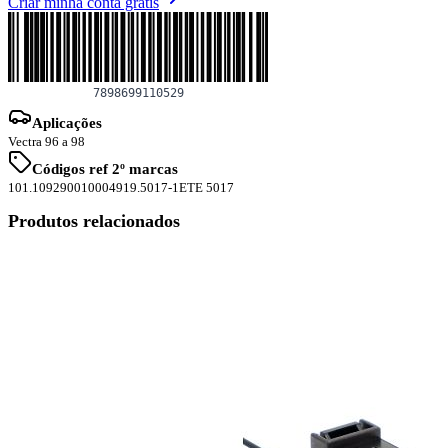
Aplicações
Vectra 96 a 98
Códigos ref 2º marcas
101.1092
90010004
919.5017-1
ETE 5017
Produtos relacionados