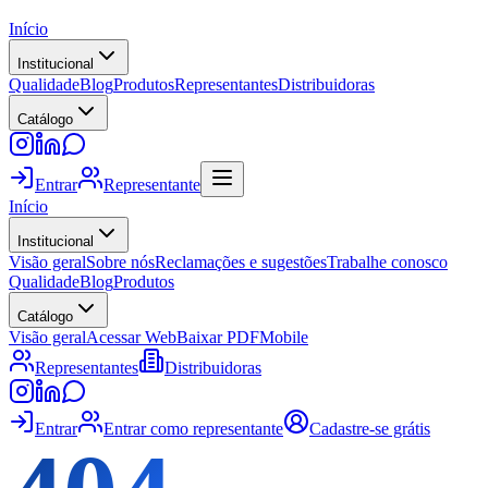
Início
Institucional
Qualidade
Blog
Produtos
Representantes
Distribuidoras
Catálogo
Entrar
Representante
Início
Institucional
Visão geral
Sobre nós
Reclamações e sugestões
Trabalhe conosco
Qualidade
Blog
Produtos
Catálogo
Visão geral
Acessar Web
Baixar PDF
Mobile
Representantes
Distribuidoras
Entrar
Entrar como representante
Cadastre-se grátis