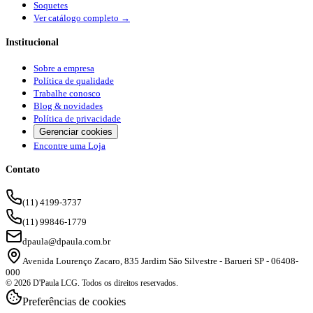
Soquetes
Ver catálogo completo →
Institucional
Sobre a empresa
Política de qualidade
Trabalhe conosco
Blog & novidades
Política de privacidade
Gerenciar cookies
Encontre uma Loja
Contato
(11) 4199-3737
(11) 99846-1779
dpaula@dpaula.com.br
Avenida Lourenço Zacaro, 835 Jardim São Silvestre - Barueri SP - 06408-
000
© 2026 D'Paula LCG. Todos os direitos reservados.
Preferências de cookies