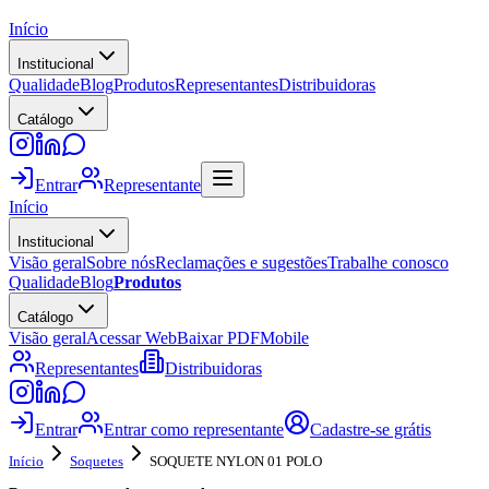
Início
Institucional
Qualidade
Blog
Produtos
Representantes
Distribuidoras
Catálogo
Entrar
Representante
Início
Institucional
Visão geral
Sobre nós
Reclamações e sugestões
Trabalhe conosco
Qualidade
Blog
Produtos
Catálogo
Visão geral
Acessar Web
Baixar PDF
Mobile
Representantes
Distribuidoras
Entrar
Entrar como representante
Cadastre-se grátis
Início
Soquetes
SOQUETE NYLON 01 POLO