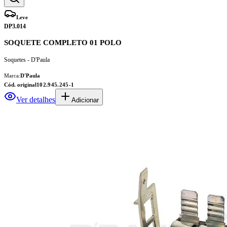
Leve
DP3.014
SOQUETE COMPLETO 01 POLO
Soquetes - D'Paula
Marca:
D'Paula
Cód. original
102.945.245-1
Ver detalhes
Adicionar