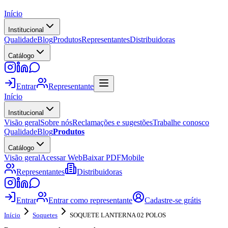
Início
Institucional
Qualidade
Blog
Produtos
Representantes
Distribuidoras
Catálogo
Entrar
Representante
Início
Institucional
Visão geral
Sobre nós
Reclamações e sugestões
Trabalhe conosco
Qualidade
Blog
Produtos
Catálogo
Visão geral
Acessar Web
Baixar PDF
Mobile
Representantes
Distribuidoras
Entrar
Entrar como representante
Cadastre-se grátis
Início
Soquetes
SOQUETE LANTERNA 02 POLOS