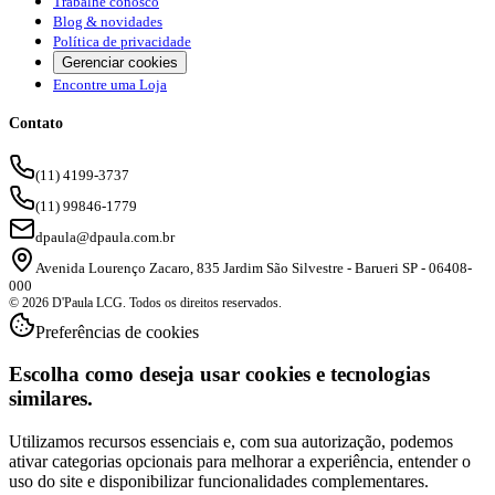
Trabalhe conosco
Blog & novidades
Política de privacidade
Gerenciar cookies
Encontre uma Loja
Contato
(11) 4199-3737
(11) 99846-1779
dpaula@dpaula.com.br
Avenida Lourenço Zacaro, 835 Jardim São Silvestre - Barueri SP - 06408-
000
© 2026 D'Paula LCG. Todos os direitos reservados.
Preferências de cookies
Escolha como deseja usar cookies e tecnologias
similares.
Utilizamos recursos essenciais e, com sua autorização, podemos
ativar categorias opcionais para melhorar a experiência, entender o
uso do site e disponibilizar funcionalidades complementares.