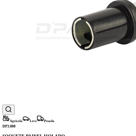
Agrícola
Leve
Pesada
DP3.008
SOQUETE PAINEL ISOLADO