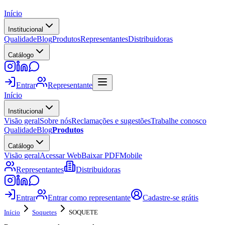
Início
Institucional
Qualidade
Blog
Produtos
Representantes
Distribuidoras
Catálogo
Entrar
Representante
Início
Institucional
Visão geral
Sobre nós
Reclamações e sugestões
Trabalhe conosco
Qualidade
Blog
Produtos
Catálogo
Visão geral
Acessar Web
Baixar PDF
Mobile
Representantes
Distribuidoras
Entrar
Entrar como representante
Cadastre-se grátis
Início
Soquetes
SOQUETE