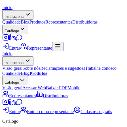
Início
Institucional
Qualidade
Blog
Produtos
Representantes
Distribuidoras
Catálogo
Entrar
Representante
Início
Institucional
Visão geral
Sobre nós
Reclamações e sugestões
Trabalhe conosco
Qualidade
Blog
Produtos
Catálogo
Visão geral
Acessar Web
Baixar PDF
Mobile
Representantes
Distribuidoras
Entrar
Entrar como representante
Cadastre-se grátis
Catálogo