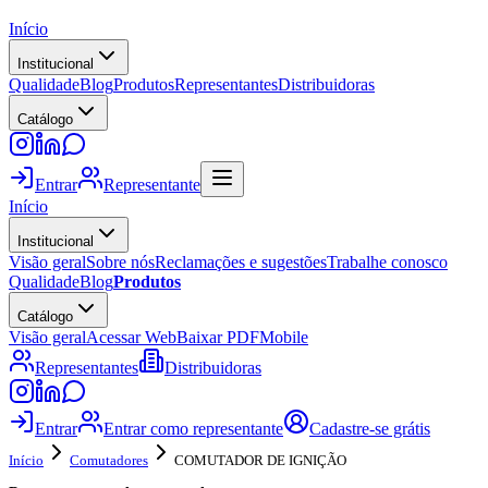
Início
Institucional
Qualidade
Blog
Produtos
Representantes
Distribuidoras
Catálogo
Entrar
Representante
Início
Institucional
Visão geral
Sobre nós
Reclamações e sugestões
Trabalhe conosco
Qualidade
Blog
Produtos
Catálogo
Visão geral
Acessar Web
Baixar PDF
Mobile
Representantes
Distribuidoras
Entrar
Entrar como representante
Cadastre-se grátis
Início
Comutadores
COMUTADOR DE IGNIÇÃO