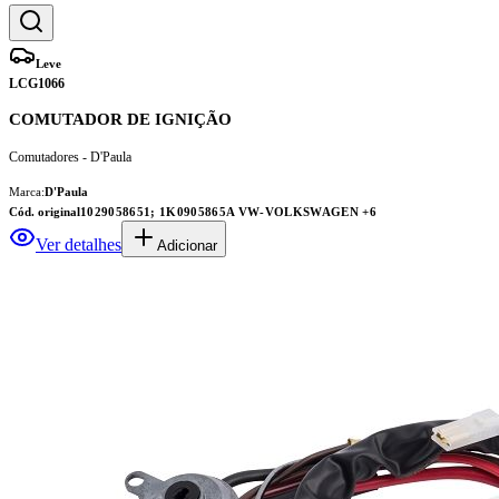
Leve
LCG1066
COMUTADOR DE IGNIÇÃO
Comutadores - D'Paula
Marca:
D'Paula
Cód. original
1029058651; 1K0905865A VW-VOLKSWAGEN
+6
Ver detalhes
Adicionar