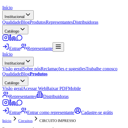
Início
Institucional
Qualidade
Blog
Produtos
Representantes
Distribuidoras
Catálogo
Entrar
Representante
Início
Institucional
Visão geral
Sobre nós
Reclamações e sugestões
Trabalhe conosco
Qualidade
Blog
Produtos
Catálogo
Visão geral
Acessar Web
Baixar PDF
Mobile
Representantes
Distribuidoras
Entrar
Entrar como representante
Cadastre-se grátis
Início
Circuitos
CIRCUITO IMPRESSO