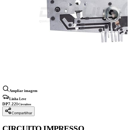
Ampliar imagem
Linha Leve
DP7.221
Circuitos
Compartilhar
CIRCUITO IMPRESSO