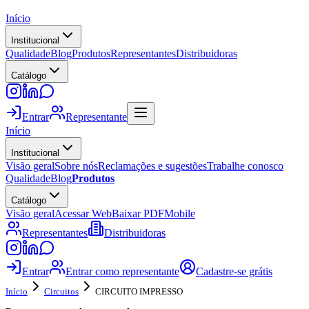
Início
Institucional
Qualidade
Blog
Produtos
Representantes
Distribuidoras
Catálogo
Entrar
Representante
Início
Institucional
Visão geral
Sobre nós
Reclamações e sugestões
Trabalhe conosco
Qualidade
Blog
Produtos
Catálogo
Visão geral
Acessar Web
Baixar PDF
Mobile
Representantes
Distribuidoras
Entrar
Entrar como representante
Cadastre-se grátis
Início
Circuitos
CIRCUITO IMPRESSO