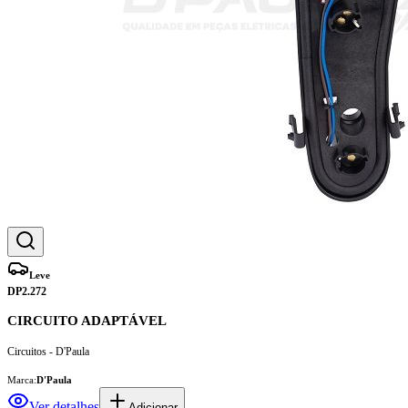
Leve
DP2.272
CIRCUITO ADAPTÁVEL
Circuitos - D'Paula
Marca:
D'Paula
Ver detalhes
Adicionar