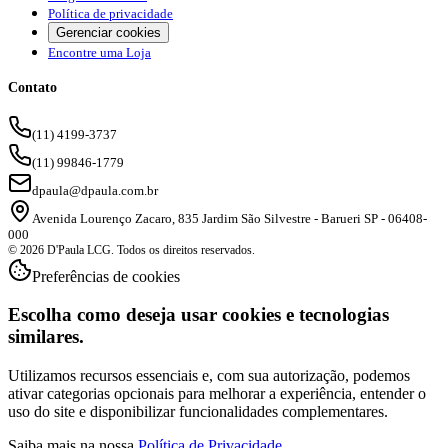
Política de privacidade
Gerenciar cookies
Encontre uma Loja
Contato
(11) 4199-3737
(11) 99846-1779
dpaula@dpaula.com.br
Avenida Lourenço Zacaro, 835 Jardim São Silvestre - Barueri SP - 06408-
000
© 2026 D'Paula LCG. Todos os direitos reservados.
Preferências de cookies
Escolha como deseja usar cookies e tecnologias
similares.
Utilizamos recursos essenciais e, com sua autorização, podemos
ativar categorias opcionais para melhorar a experiência, entender o
uso do site e disponibilizar funcionalidades complementares.
Saiba mais na nossa
Política de Privacidade
.