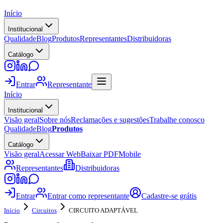
Início
Institucional
Qualidade
Blog
Produtos
Representantes
Distribuidoras
Catálogo
Entrar
Representante
Início
Institucional
Visão geral
Sobre nós
Reclamações e sugestões
Trabalhe conosco
Qualidade
Blog
Produtos
Catálogo
Visão geral
Acessar Web
Baixar PDF
Mobile
Representantes
Distribuidoras
Entrar
Entrar como representante
Cadastre-se grátis
Início
Circuitos
CIRCUITO ADAPTÁVEL