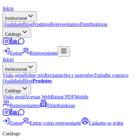
Início
Institucional
Qualidade
Blog
Produtos
Representantes
Distribuidoras
Catálogo
Entrar
Representante
Início
Institucional
Visão geral
Sobre nós
Reclamações e sugestões
Trabalhe conosco
Qualidade
Blog
Produtos
Catálogo
Visão geral
Acessar Web
Baixar PDF
Mobile
Representantes
Distribuidoras
Entrar
Entrar como representante
Cadastre-se grátis
Catálogo