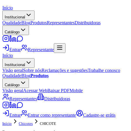
Início
Institucional
Qualidade
Blog
Produtos
Representantes
Distribuidoras
Catálogo
Entrar
Representante
Início
Institucional
Visão geral
Sobre nós
Reclamações e sugestões
Trabalhe conosco
Qualidade
Blog
Produtos
Catálogo
Visão geral
Acessar Web
Baixar PDF
Mobile
Representantes
Distribuidoras
Entrar
Entrar como representante
Cadastre-se grátis
Início
Chicotes
CHICOTE