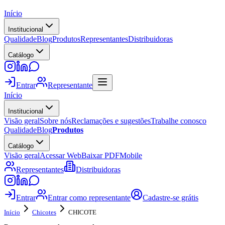
Início
Institucional
Qualidade
Blog
Produtos
Representantes
Distribuidoras
Catálogo
Entrar
Representante
Início
Institucional
Visão geral
Sobre nós
Reclamações e sugestões
Trabalhe conosco
Qualidade
Blog
Produtos
Catálogo
Visão geral
Acessar Web
Baixar PDF
Mobile
Representantes
Distribuidoras
Entrar
Entrar como representante
Cadastre-se grátis
Início
Chicotes
CHICOTE