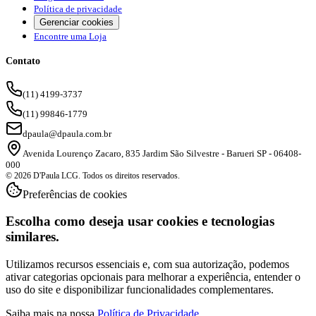
Política de privacidade
Gerenciar cookies
Encontre uma Loja
Contato
(11) 4199-3737
(11) 99846-1779
dpaula@dpaula.com.br
Avenida Lourenço Zacaro, 835 Jardim São Silvestre - Barueri SP - 06408-
000
© 2026 D'Paula LCG. Todos os direitos reservados.
Preferências de cookies
Escolha como deseja usar cookies e tecnologias
similares.
Utilizamos recursos essenciais e, com sua autorização, podemos
ativar categorias opcionais para melhorar a experiência, entender o
uso do site e disponibilizar funcionalidades complementares.
Saiba mais na nossa
Política de Privacidade
.