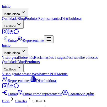
Início
Institucional
Qualidade
Blog
Produtos
Representantes
Distribuidoras
Catálogo
Entrar
Representante
Início
Institucional
Visão geral
Sobre nós
Reclamações e sugestões
Trabalhe conosco
Qualidade
Blog
Produtos
Catálogo
Visão geral
Acessar Web
Baixar PDF
Mobile
Representantes
Distribuidoras
Entrar
Entrar como representante
Cadastre-se grátis
Início
Chicotes
CHICOTE