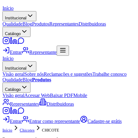
Início
Institucional
Qualidade
Blog
Produtos
Representantes
Distribuidoras
Catálogo
Entrar
Representante
Início
Institucional
Visão geral
Sobre nós
Reclamações e sugestões
Trabalhe conosco
Qualidade
Blog
Produtos
Catálogo
Visão geral
Acessar Web
Baixar PDF
Mobile
Representantes
Distribuidoras
Entrar
Entrar como representante
Cadastre-se grátis
Início
Chicotes
CHICOTE