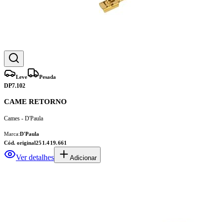
Leve
Pesada
DP7.102
CAME RETORNO
Cames - D'Paula
Marca:
D'Paula
Cód. original
251.419.661
Ver detalhes
Adicionar