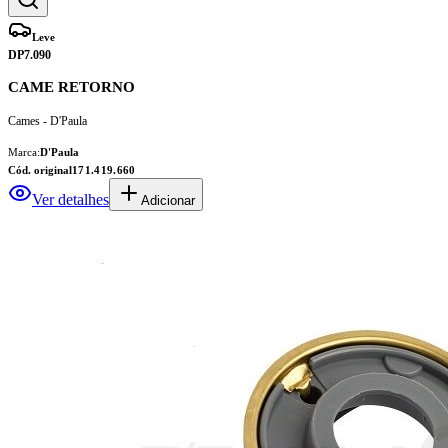
Leve
DP7.090
CAME RETORNO
Cames - D'Paula
Marca:
D'Paula
Cód. original
171.419.660
Ver detalhes
Adicionar