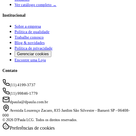
Ver catálogo completo →
Institucional
Sobre a empresa
Política de qualidade
Trabalhe conosco
Blog & novidades
Política de privacidade
Gerenciar cookies
Encontre uma Loja
Contato
(11) 4199-3737
(11) 99846-1779
dpaula@dpaula.com.br
Avenida Lourenço Zacaro, 835 Jardim São Silvestre - Barueri SP - 06408-
000
© 2026 D'Paula LCG. Todos os direitos reservados.
Preferências de cookies