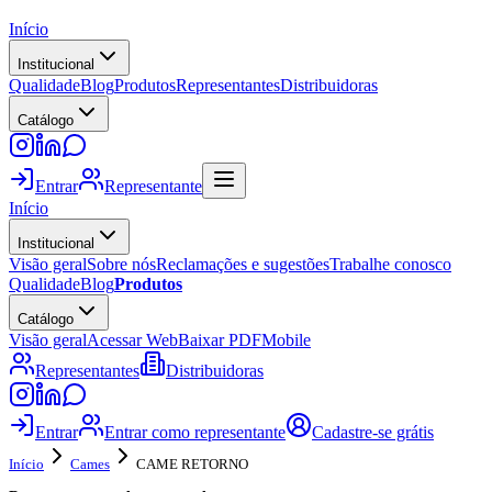
Início
Institucional
Qualidade
Blog
Produtos
Representantes
Distribuidoras
Catálogo
Entrar
Representante
Início
Institucional
Visão geral
Sobre nós
Reclamações e sugestões
Trabalhe conosco
Qualidade
Blog
Produtos
Catálogo
Visão geral
Acessar Web
Baixar PDF
Mobile
Representantes
Distribuidoras
Entrar
Entrar como representante
Cadastre-se grátis
Início
Cames
CAME RETORNO