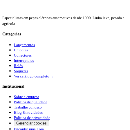
Especialistas em peças elétricas automotivas desde 1990. Linha leve, pesada e
agrícola.
Categorias
Lançamentos
Chicotes
Conectores
Interruptores
Relés
Soquetes
Ver catálogo completo →
Institucional
Sobre a empresa
Política de qualidade
Trabalhe conosco
Blog & novidades
Política de privacidade
Gerenciar cookies
Encontre uma Loja