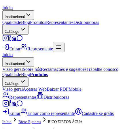
Início
Institucional
Qualidade
Blog
Produtos
Representantes
Distribuidoras
Catálogo
Entrar
Representante
Início
Institucional
Visão geral
Sobre nós
Reclamações e sugestões
Trabalhe conosco
Qualidade
Blog
Produtos
Catálogo
Visão geral
Acessar Web
Baixar PDF
Mobile
Representantes
Distribuidoras
Entrar
Entrar como representante
Cadastre-se grátis
Início
Bicos Ejetores
BICO EJETOR ÁGUA