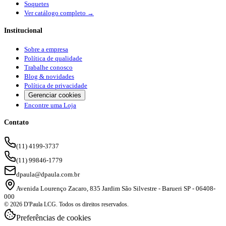
Soquetes
Ver catálogo completo →
Institucional
Sobre a empresa
Política de qualidade
Trabalhe conosco
Blog & novidades
Política de privacidade
Gerenciar cookies
Encontre uma Loja
Contato
(11) 4199-3737
(11) 99846-1779
dpaula@dpaula.com.br
Avenida Lourenço Zacaro, 835 Jardim São Silvestre - Barueri SP - 06408-
000
© 2026 D'Paula LCG. Todos os direitos reservados.
Preferências de cookies