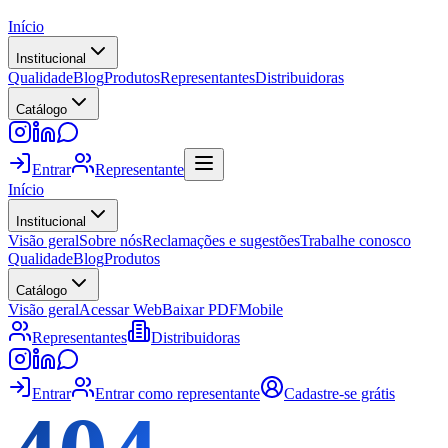
Início
Institucional
Qualidade
Blog
Produtos
Representantes
Distribuidoras
Catálogo
Entrar
Representante
Início
Institucional
Visão geral
Sobre nós
Reclamações e sugestões
Trabalhe conosco
Qualidade
Blog
Produtos
Catálogo
Visão geral
Acessar Web
Baixar PDF
Mobile
Representantes
Distribuidoras
Entrar
Entrar como representante
Cadastre-se grátis