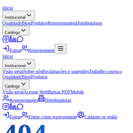
Início
Institucional
Qualidade
Blog
Produtos
Representantes
Distribuidoras
Catálogo
Entrar
Representante
Início
Institucional
Visão geral
Sobre nós
Reclamações e sugestões
Trabalhe conosco
Qualidade
Blog
Produtos
Catálogo
Visão geral
Acessar Web
Baixar PDF
Mobile
Representantes
Distribuidoras
Entrar
Entrar como representante
Cadastre-se grátis