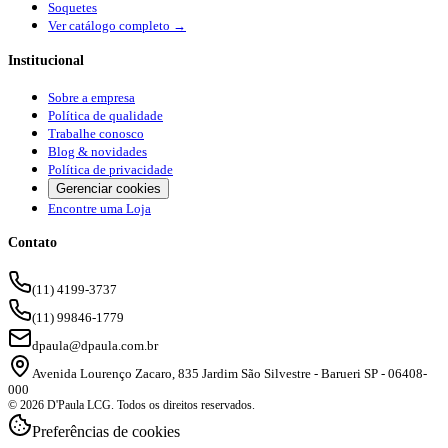
Soquetes
Ver catálogo completo →
Institucional
Sobre a empresa
Política de qualidade
Trabalhe conosco
Blog & novidades
Política de privacidade
Gerenciar cookies
Encontre uma Loja
Contato
(11) 4199-3737
(11) 99846-1779
dpaula@dpaula.com.br
Avenida Lourenço Zacaro, 835 Jardim São Silvestre - Barueri SP - 06408-
000
© 2026 D'Paula LCG. Todos os direitos reservados.
Preferências de cookies