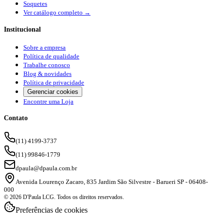
Soquetes
Ver catálogo completo →
Institucional
Sobre a empresa
Política de qualidade
Trabalhe conosco
Blog & novidades
Política de privacidade
Gerenciar cookies
Encontre uma Loja
Contato
(11) 4199-3737
(11) 99846-1779
dpaula@dpaula.com.br
Avenida Lourenço Zacaro, 835 Jardim São Silvestre - Barueri SP - 06408-
000
© 2026 D'Paula LCG. Todos os direitos reservados.
Preferências de cookies