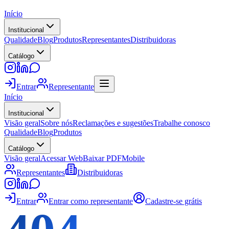
Início
Institucional
Qualidade
Blog
Produtos
Representantes
Distribuidoras
Catálogo
Entrar
Representante
Início
Institucional
Visão geral
Sobre nós
Reclamações e sugestões
Trabalhe conosco
Qualidade
Blog
Produtos
Catálogo
Visão geral
Acessar Web
Baixar PDF
Mobile
Representantes
Distribuidoras
Entrar
Entrar como representante
Cadastre-se grátis