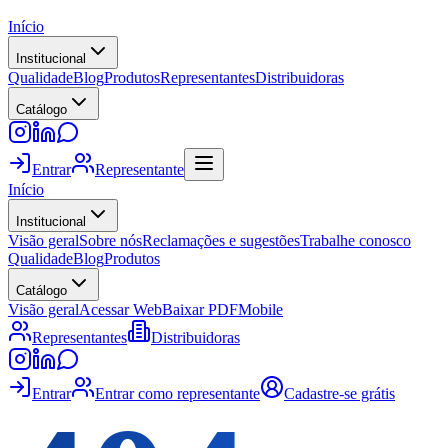
Início
Institucional
Qualidade
Blog
Produtos
Representantes
Distribuidoras
Catálogo
Entrar
Representante
Início
Institucional
Visão geral
Sobre nós
Reclamações e sugestões
Trabalhe conosco
Qualidade
Blog
Produtos
Catálogo
Visão geral
Acessar Web
Baixar PDF
Mobile
Representantes
Distribuidoras
Entrar
Entrar como representante
Cadastre-se grátis