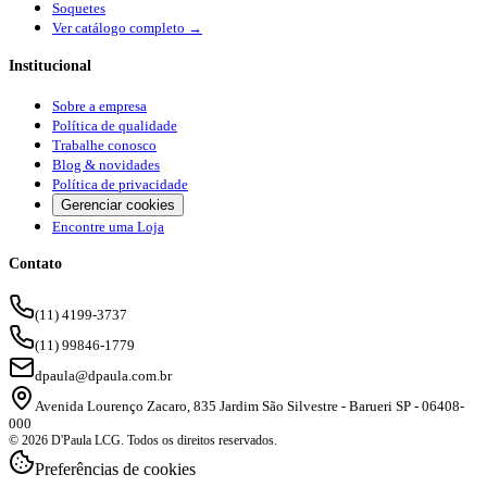
Soquetes
Ver catálogo completo →
Institucional
Sobre a empresa
Política de qualidade
Trabalhe conosco
Blog & novidades
Política de privacidade
Gerenciar cookies
Encontre uma Loja
Contato
(11) 4199-3737
(11) 99846-1779
dpaula@dpaula.com.br
Avenida Lourenço Zacaro, 835 Jardim São Silvestre - Barueri SP - 06408-
000
© 2026 D'Paula LCG. Todos os direitos reservados.
Preferências de cookies