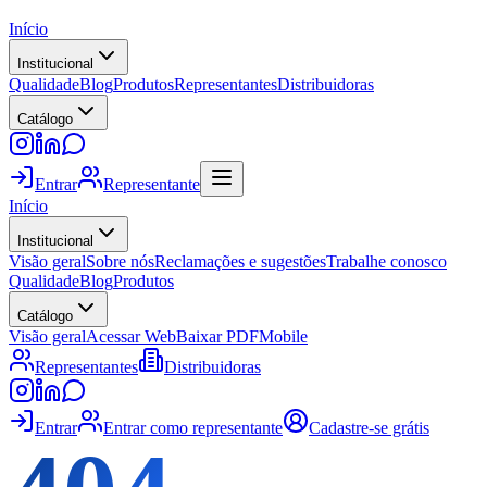
Início
Institucional
Qualidade
Blog
Produtos
Representantes
Distribuidoras
Catálogo
Entrar
Representante
Início
Institucional
Visão geral
Sobre nós
Reclamações e sugestões
Trabalhe conosco
Qualidade
Blog
Produtos
Catálogo
Visão geral
Acessar Web
Baixar PDF
Mobile
Representantes
Distribuidoras
Entrar
Entrar como representante
Cadastre-se grátis