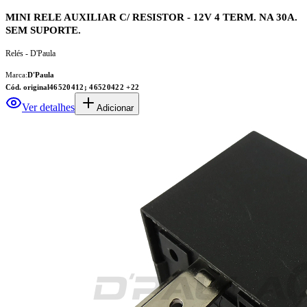
MINI RELE AUXILIAR C/ RESISTOR - 12V 4 TERM. NA 30A.
SEM SUPORTE.
Relés - D'Paula
Marca:
D'Paula
Cód. original
46520412; 46520422
+22
Ver detalhes
Adicionar