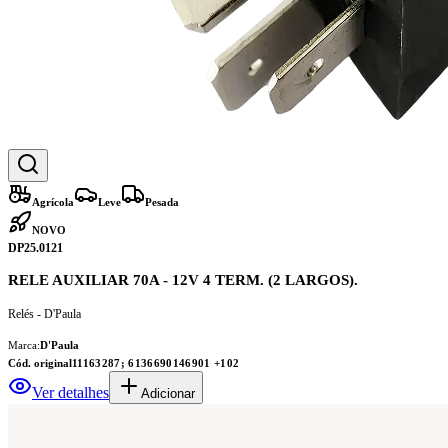
Agrícola
Leve
Pesada
NOVO
DP25.0121
RELE AUXILIAR 70A - 12V 4 TERM. (2 LARGOS).
Relés - D'Paula
Marca:
D'Paula
Cód. original
11163287; 6136690146901
+102
Ver detalhes
Adicionar