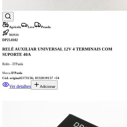
Agrícola
Leve
Pesada
NOVO
DP25.0102
RELÉ AUXILIAR UNIVERSAL 12V 4 TERMINAIS COM
SUPORTE 40A
Relés - D'Paula
Marca:
D'Paula
Cód. original
1373156; 0332019157
+54
Ver detalhes
Adicionar