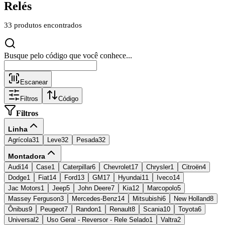
Relés
33
produtos encontrados
Busque pelo código
Escanear
Filtros
Código
Filtros
Linha
Agrícola
31
Leve
32
Pesada
32
Montadora
Audi
14
Case
1
Caterpillar
6
Chevrolet
17
Chrysler
1
Citroën
4
Dodge
1
Fiat
14
Ford
13
GM
17
Hyundai
11
Iveco
14
Jac Motors
1
Jeep
5
John Deere
7
Kia
12
Marcopolo
5
Massey Ferguson
3
Mercedes-Benz
14
Mitsubishi
6
New Holland
8
Ônibus
9
Peugeot
7
Randon
1
Renault
8
Scania
10
Toyota
6
Universal
2
Uso Geral - Reversor - Rele Selado
1
Valtra
2