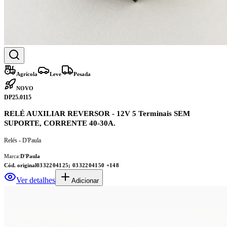
Agrícola
Leve
Pesada
NOVO
DP25.0115
RELÉ AUXILIAR REVERSOR - 12V 5 Terminais SEM
SUPORTE, CORRENTE 40-30A.
Relés - D'Paula
Marca:
D'Paula
Cód. original
0332204125; 0332204150
+148
Ver detalhes
Adicionar