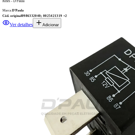
Relés - D'Paula
Marca:
D'Paula
Cód. original
0986332040; 0025421319
+2
Ver detalhes
Adicionar