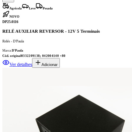
Agrícola
Leve
Pesada
NOVO
DP25.0116
RELÉ AUXILIAR REVERSOR - 12V 5 Terminais
Relés - D'Paula
Marca:
D'Paula
Cód. original
0332209138; 042004140
+80
Ver detalhes
Adicionar