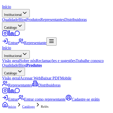
Início
Institucional
Qualidade
Blog
Produtos
Representantes
Distribuidoras
Catálogo
Entrar
Representante
Início
Institucional
Visão geral
Sobre nós
Reclamações e sugestões
Trabalhe conosco
Qualidade
Blog
Produtos
Catálogo
Visão geral
Acessar Web
Baixar PDF
Mobile
Representantes
Distribuidoras
Entrar
Entrar como representante
Cadastre-se grátis
Início
Catálogo
Relés