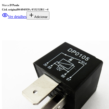
Marca:
D'Paula
Cód. original
94494959; 053232R1
+4
Ver detalhes
Adicionar