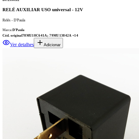
RELÉ AUXILIAR USO universal - 12V
Relés - D'Paula
Marca:
D'Paula
Cód. original
78MU18C641A; 79MU13842A
+14
Ver detalhes
Adicionar