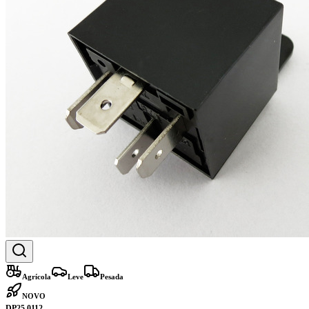
Agrícola
Leve
Pesada
NOVO
DP25.0112