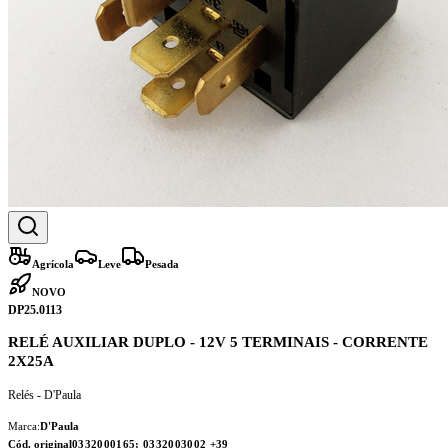
Agrícola
Leve
Pesada
NOVO
DP25.0113
RELÉ AUXILIAR DUPLO - 12V 5 TERMINAIS - CORRENTE
2X25A
Relés - D'Paula
Marca:
D'Paula
Cód. original
0332000165; 0332003002
+39