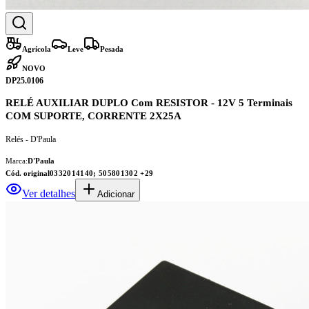
Agrícola
Leve
Pesada
NOVO
DP25.0106
RELÉ AUXILIAR DUPLO Com RESISTOR - 12V 5 Terminais
COM SUPORTE, CORRENTE 2X25A
Relés - D'Paula
Marca:
D'Paula
Cód. original
0332014140; 505801302
+29
Ver detalhes
Adicionar