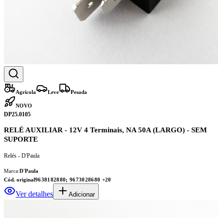
Agrícola
Leve
Pesada
NOVO
DP25.0105
RELÉ AUXILIAR - 12V 4 Terminais, NA 50A (LARGO) - SEM
SUPORTE
Relés - D'Paula
Marca:
D'Paula
Cód. original
9638182880; 9673028680
+20
Ver detalhes
Adicionar