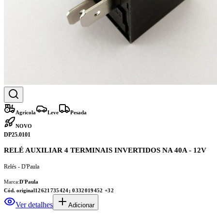
Agrícola
Leve
Pesada
NOVO
DP25.0101
RELÉ AUXILIAR 4 TERMINAIS INVERTIDOS NA 40A - 12V
Relés - D'Paula
Marca:
D'Paula
Cód. original
12621735424; 0332019452
+32
Ver detalhes
Adicionar