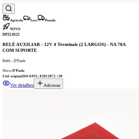
Agrícola
Leve
Pesada
NOVO
DP25.0122
RELÉ AUXILIAR - 12V 4 Terminais (2 LARGOS) - NA 70A
COM SUPORTE
Relés - D'Paula
Marca:
D'Paula
Cód. original
266-6935; 82012872
+30
Ver detalhes
Adicionar