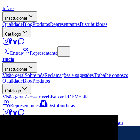
Início
Institucional
Qualidade
Blog
Produtos
Representantes
Distribuidoras
Catálogo
Entrar
Representante
Início
Institucional
Visão geral
Sobre nós
Reclamações e sugestões
Trabalhe conosco
Qualidade
Blog
Produtos
Catálogo
Visão geral
Acessar Web
Baixar PDF
Mobile
Representantes
Distribuidoras
Entrar
Entrar como representante
Cadastre-se grátis